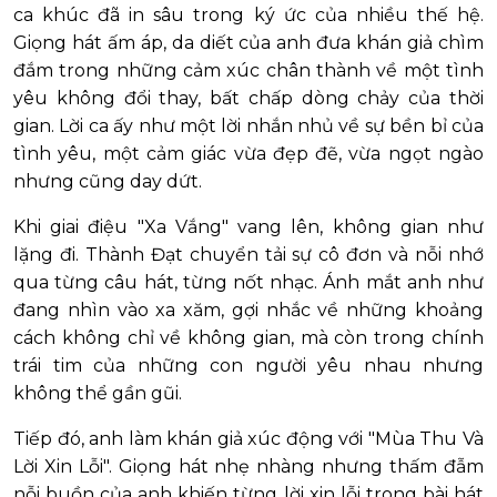
ca khúc đã in sâu trong ký ức của nhiều thế hệ.
Giọng hát ấm áp, da diết của anh đưa khán giả chìm
đắm trong những cảm xúc chân thành về một tình
yêu không đổi thay, bất chấp dòng chảy của thời
gian. Lời ca ấy như một lời nhắn nhủ về sự bền bỉ của
tình yêu, một cảm giác vừa đẹp đẽ, vừa ngọt ngào
nhưng cũng day dứt.
Khi giai điệu "Xa Vắng" vang lên, không gian như
lặng đi. Thành Đạt chuyển tải sự cô đơn và nỗi nhớ
qua từng câu hát, từng nốt nhạc. Ánh mắt anh như
đang nhìn vào xa xăm, gợi nhắc về những khoảng
cách không chỉ về không gian, mà còn trong chính
trái tim của những con người yêu nhau nhưng
không thể gần gũi.
Tiếp đó, anh làm khán giả xúc động với "Mùa Thu Và
Lời Xin Lỗi". Giọng hát nhẹ nhàng nhưng thấm đẫm
nỗi buồn của anh khiến từng lời xin lỗi trong bài hát