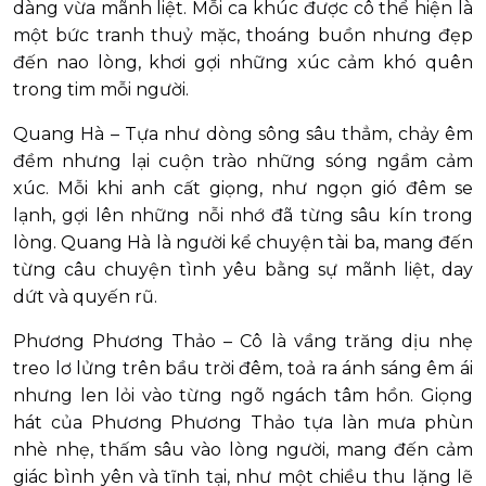
dàng vừa mãnh liệt. Mỗi ca khúc được cô thể hiện là
một bức tranh thuỷ mặc, thoáng buồn nhưng đẹp
đến nao lòng, khơi gợi những xúc cảm khó quên
trong tim mỗi người.
Quang Hà – Tựa như dòng sông sâu thẳm, chảy êm
đềm nhưng lại cuộn trào những sóng ngầm cảm
xúc. Mỗi khi anh cất giọng, như ngọn gió đêm se
lạnh, gợi lên những nỗi nhớ đã từng sâu kín trong
lòng. Quang Hà là người kể chuyện tài ba, mang đến
từng câu chuyện tình yêu bằng sự mãnh liệt, day
dứt và quyến rũ.
Phương Phương Thảo – Cô là vầng trăng dịu nhẹ
treo lơ lửng trên bầu trời đêm, toả ra ánh sáng êm ái
nhưng len lỏi vào từng ngõ ngách tâm hồn. Giọng
hát của Phương Phương Thảo tựa làn mưa phùn
nhè nhẹ, thấm sâu vào lòng người, mang đến cảm
giác bình yên và tĩnh tại, như một chiều thu lặng lẽ