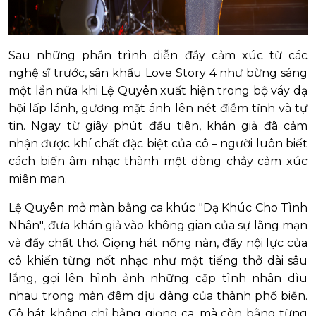
Sau những phần trình diễn đầy cảm xúc từ các
nghệ sĩ trước, sân khấu Love Story 4 như bừng sáng
một lần nữa khi Lệ Quyên xuất hiện trong bộ váy dạ
hội lấp lánh, gương mặt ánh lên nét điềm tĩnh và tự
tin. Ngay từ giây phút đầu tiên, khán giả đã cảm
nhận được khí chất đặc biệt của cô – người luôn biết
cách biến âm nhạc thành một dòng chảy cảm xúc
miên man.
Lệ Quyên mở màn bằng ca khúc "Dạ Khúc Cho Tình
Nhân", đưa khán giả vào không gian của sự lãng mạn
và đầy chất thơ. Giọng hát nồng nàn, đầy nội lực của
cô khiến từng nốt nhạc như một tiếng thở dài sâu
lắng, gợi lên hình ảnh những cặp tình nhân dìu
nhau trong màn đêm dịu dàng của thành phố biển.
Cô hát không chỉ bằng giọng ca, mà còn bằng từng