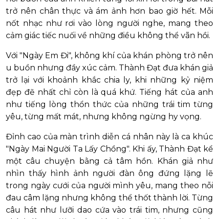
trở nên chân thực và ám ảnh hơn bao giờ hết. Mỗi
nốt nhạc như rơi vào lòng người nghe, mang theo
cảm giác tiếc nuối về những điều không thể vãn hồi.
Với "Ngày Em Đi", không khí của khán phòng trở nên
u buồn nhưng đầy xúc cảm. Thành Đạt đưa khán giả
trở lại với khoảnh khắc chia ly, khi những kỷ niệm
đẹp đẽ nhất chỉ còn là quá khứ. Tiếng hát của anh
như tiếng lòng thổn thức của những trái tim từng
yêu, từng mất mát, nhưng không ngừng hy vọng.
Đỉnh cao của màn trình diễn cá nhân này là ca khúc
"Ngày Mai Người Ta Lấy Chồng". Khi ấy, Thành Đạt kể
một câu chuyện bằng cả tâm hồn. Khán giả như
nhìn thấy hình ảnh người đàn ông đứng lặng lẽ
trong ngày cưới của người mình yêu, mang theo nỗi
đau câm lặng nhưng không thể thốt thành lời. Từng
câu hát như lưỡi dao cứa vào trái tim, nhưng cũng