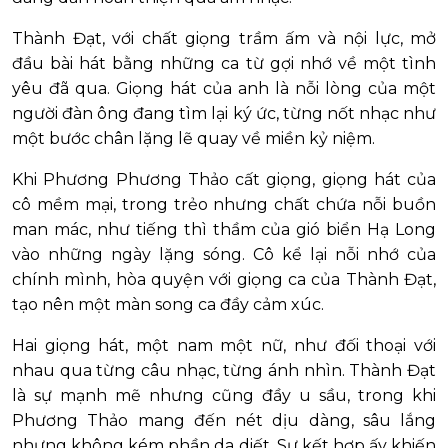
Thành Đạt, với chất giọng trầm ấm và nội lực, mở
đầu bài hát bằng những ca từ gợi nhớ về một tình
yêu đã qua. Giọng hát của anh là nỗi lòng của một
người đàn ông đang tìm lại ký ức, từng nốt nhạc như
một bước chân lặng lẽ quay về miền kỷ niệm.
Khi Phương Phương Thảo cất giọng, giọng hát của
cô mềm mại, trong trẻo nhưng chất chứa nỗi buồn
man mác, như tiếng thì thầm của gió biển Hạ Long
vào những ngày lặng sóng. Cô kể lại nỗi nhớ của
chính mình, hòa quyện với giọng ca của Thành Đạt,
tạo nên một màn song ca đầy cảm xúc.
Hai giọng hát, một nam một nữ, như đối thoại với
nhau qua từng câu nhạc, từng ánh nhìn. Thành Đạt
là sự mạnh mẽ nhưng cũng đầy u sầu, trong khi
Phương Thảo mang đến nét dịu dàng, sâu lắng
nhưng không kém phần da diết. Sự kết hợp ấy khiến