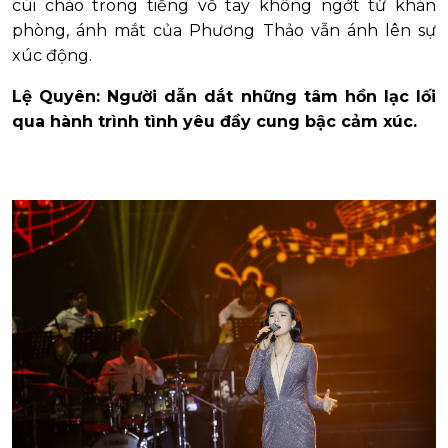
cúi chào trong tiếng vỗ tay không ngớt từ khán
phòng, ánh mắt của Phương Thảo vẫn ánh lên sự
xúc động.
Lệ Quyên: Người dẫn dắt những tâm hồn lạc lối
qua hành trình tình yêu đầy cung bậc cảm xúc.