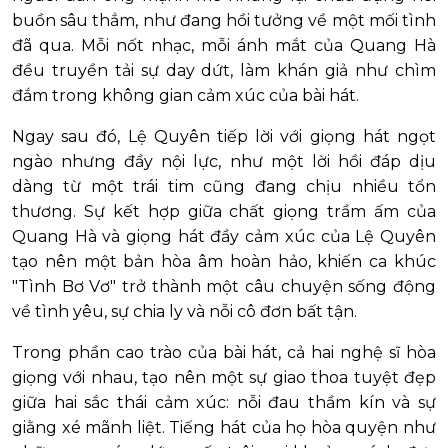
buồn sâu thẳm, như đang hồi tưởng về một mối tình
đã qua. Mỗi nốt nhạc, mỗi ánh mắt của Quang Hà
đều truyền tải sự day dứt, làm khán giả như chìm
đắm trong không gian cảm xúc của bài hát.
Ngay sau đó, Lệ Quyên tiếp lời với giọng hát ngọt
ngào nhưng đầy nội lực, như một lời hồi đáp dịu
dàng từ một trái tim cũng đang chịu nhiều tổn
thương. Sự kết hợp giữa chất giọng trầm ấm của
Quang Hà và giọng hát đầy cảm xúc của Lệ Quyên
tạo nên một bản hòa âm hoàn hảo, khiến ca khúc
"Tình Bơ Vơ" trở thành một câu chuyện sống động
về tình yêu, sự chia ly và nỗi cô đơn bất tận.
Trong phần cao trào của bài hát, cả hai nghệ sĩ hòa
giọng với nhau, tạo nên một sự giao thoa tuyệt đẹp
giữa hai sắc thái cảm xúc: nỗi đau thầm kín và sự
giằng xé mãnh liệt. Tiếng hát của họ hòa quyện như