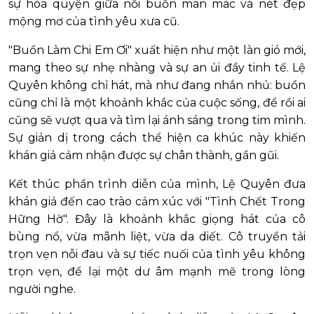
sự hòa quyện giữa nỗi buồn man mác và nét đẹp
mộng mơ của tình yêu xưa cũ.
"Buồn Làm Chi Em Ơi" xuất hiện như một làn gió mới,
mang theo sự nhẹ nhàng và sự an ủi đầy tinh tế. Lệ
Quyên không chỉ hát, mà như đang nhắn nhủ: buồn
cũng chỉ là một khoảnh khắc của cuộc sống, để rồi ai
cũng sẽ vượt qua và tìm lại ánh sáng trong tim mình.
Sự giản dị trong cách thể hiện ca khúc này khiến
khán giả cảm nhận được sự chân thành, gần gũi.
Kết thúc phần trình diễn của mình, Lệ Quyên đưa
khán giả đến cao trào cảm xúc với "Tình Chết Trong
Hững Hờ". Đây là khoảnh khắc giọng hát của cô
bùng nổ, vừa mãnh liệt, vừa da diết. Cô truyền tải
trọn vẹn nỗi đau và sự tiếc nuối của tình yêu không
trọn vẹn, để lại một dư âm mạnh mẽ trong lòng
người nghe.