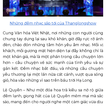
Những đêm nhạc sắp tới của Thanglongshow
Cung Văn hóa Việt Nhật, nơi những con người cùng
chung tay dựng lại sau khó khăn, giờ đây rực rỡ ánh
đèn, chào đón những tâm hồn yêu âm nhạc. Mỗi vị
khách, mỗi gương mặt hiện diện tại đây không chỉ là
một khán giả, mà là một phần trong câu chuyện lớn
hơn – câu chuyện về sức mạnh của tình yêu và sự
gắn kết. Đêm nhạc bắt đầu, và những câu chuyện
yêu thương lại một lần nữa cất cánh, vượt qua sóng
gió, hòa vào những vì sao trên bầu trời Hạ Long.
Lệ Quyên – Như một đóa hoa trà kiêu sa nở rộ giữa
đêm lạnh, giọng hát của Lệ Quyên mềm mại mà sắc
sảo, mang đến cho người nghe một cảm giác vừa dịu