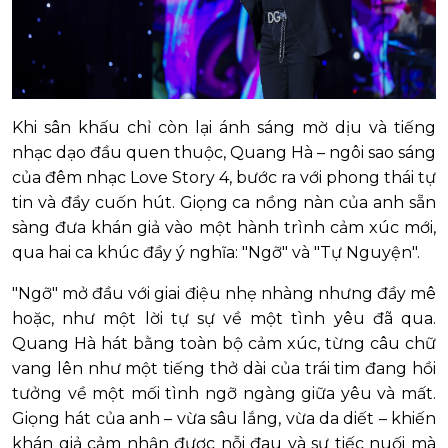
Khi sân khấu chỉ còn lại ánh sáng mờ dịu và tiếng
nhạc dạo đầu quen thuộc, Quang Hà – ngôi sao sáng
của đêm nhạc Love Story 4, bước ra với phong thái tự
tin và đầy cuốn hút. Giọng ca nồng nàn của anh sẵn
sàng đưa khán giả vào một hành trình cảm xúc mới,
qua hai ca khúc đầy ý nghĩa: "Ngỡ" và "Tự Nguyện".
"Ngỡ" mở đầu với giai điệu nhẹ nhàng nhưng đầy mê
hoặc, như một lời tự sự về một tình yêu đã qua.
Quang Hà hát bằng toàn bộ cảm xúc, từng câu chữ
vang lên như một tiếng thở dài của trái tim đang hồi
tưởng về một mối tình ngỡ ngàng giữa yêu và mất.
Giọng hát của anh – vừa sâu lắng, vừa da diết – khiến
khán giả cảm nhận được nỗi đau và sự tiếc nuối mà