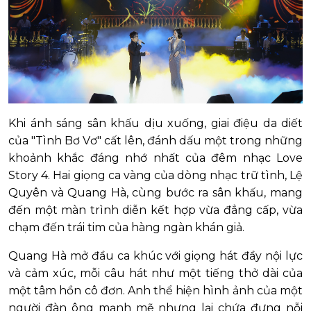
Khi ánh sáng sân khấu dịu xuống, giai điệu da diết
của "Tình Bơ Vơ" cất lên, đánh dấu một trong những
khoảnh khắc đáng nhớ nhất của đêm nhạc Love
Story 4. Hai giọng ca vàng của dòng nhạc trữ tình, Lệ
Quyên và Quang Hà, cùng bước ra sân khấu, mang
đến một màn trình diễn kết hợp vừa đẳng cấp, vừa
chạm đến trái tim của hàng ngàn khán giả.
Quang Hà mở đầu ca khúc với giọng hát đầy nội lực
và cảm xúc, mỗi câu hát như một tiếng thở dài của
một tâm hồn cô đơn. Anh thể hiện hình ảnh của một
người đàn ông mạnh mẽ nhưng lại chứa đựng nỗi