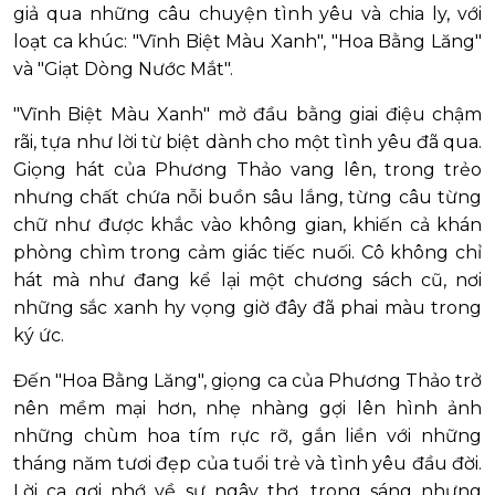
giả qua những câu chuyện tình yêu và chia ly, với
loạt ca khúc: "Vĩnh Biệt Màu Xanh", "Hoa Bằng Lăng"
và "Giạt Dòng Nước Mắt".
"Vĩnh Biệt Màu Xanh" mở đầu bằng giai điệu chậm
rãi, tựa như lời từ biệt dành cho một tình yêu đã qua.
Giọng hát của Phương Thảo vang lên, trong trẻo
nhưng chất chứa nỗi buồn sâu lắng, từng câu từng
chữ như được khắc vào không gian, khiến cả khán
phòng chìm trong cảm giác tiếc nuối. Cô không chỉ
hát mà như đang kể lại một chương sách cũ, nơi
những sắc xanh hy vọng giờ đây đã phai màu trong
ký ức.
Đến "Hoa Bằng Lăng", giọng ca của Phương Thảo trở
nên mềm mại hơn, nhẹ nhàng gợi lên hình ảnh
những chùm hoa tím rực rỡ, gắn liền với những
tháng năm tươi đẹp của tuổi trẻ và tình yêu đầu đời.
Lời ca gợi nhớ về sự ngây thơ, trong sáng nhưng