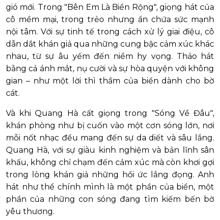
gió mới. Trong "Bên Em Là Biển Rộng", giọng hát của
cô mềm mại, trong trẻo nhưng ẩn chứa sức mạnh
nội tâm. Với sự tinh tế trong cách xử lý giai điệu, cô
dẫn dắt khán giả qua những cung bậc cảm xúc khác
nhau, từ sự âu yếm đến niềm hy vọng. Thảo hát
bằng cả ánh mắt, nụ cười và sự hòa quyện với không
gian – như một lời thì thầm của biển dành cho bờ
cát.
Và khi Quang Hà cất giọng trong "Sóng Về Đâu",
khán phòng như bị cuốn vào một cơn sóng lớn, nơi
mỗi nốt nhạc đều mang đến sự da diết và sâu lắng.
Quang Hà, với sự giàu kinh nghiệm và bản lĩnh sân
khấu, không chỉ chạm đến cảm xúc mà còn khơi gợi
trong lòng khán giả những hồi ức lắng đọng. Anh
hát như thể chính mình là một phần của biển, một
phần của những con sóng đang tìm kiếm bến bờ
yêu thương.