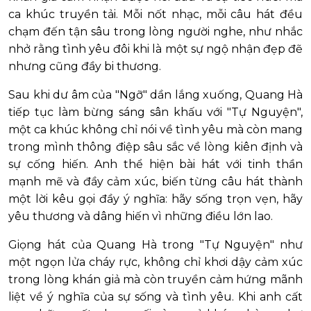
ca khúc truyền tải. Mỗi nốt nhạc, mỗi câu hát đều
chạm đến tận sâu trong lòng người nghe, như nhắc
nhở rằng tình yêu đôi khi là một sự ngộ nhận đẹp đẽ
nhưng cũng đầy bi thương.
Sau khi dư âm của "Ngỡ" dần lắng xuống, Quang Hà
tiếp tục làm bừng sáng sân khấu với "Tự Nguyện",
một ca khúc không chỉ nói về tình yêu mà còn mang
trong mình thông điệp sâu sắc về lòng kiên định và
sự cống hiến. Anh thể hiện bài hát với tinh thần
mạnh mẽ và đầy cảm xúc, biến từng câu hát thành
một lời kêu gọi đầy ý nghĩa: hãy sống trọn vẹn, hãy
yêu thương và dâng hiến vì những điều lớn lao.
Giọng hát của Quang Hà trong "Tự Nguyện" như
một ngọn lửa cháy rực, không chỉ khơi dậy cảm xúc
trong lòng khán giả mà còn truyền cảm hứng mãnh
liệt về ý nghĩa của sự sống và tình yêu. Khi anh cất