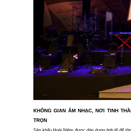
KHÔNG GIAN ÂM NHẠC, NƠI TINH TH
TRỌN
Sân khấu Hoài Niệm được dàn dựng tinh tế để tôn