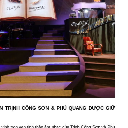
ẦN TRỊNH CÔNG SƠN & PHÚ QUANG ĐƯỢC GIỮ
 vinh trọn vẹn tinh thần âm nhạc của Trịnh Công Sơn và Phú