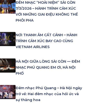
ĐÊM NHẠC “HOÀI NIỆM” SÀI GÒN
7/3/2026 – HÀNH TRÌNH CẢM XÚC
VỚI NHỮNG GIAI ĐIỆU KHÔNG THỂ
PHÔI PHA
NƠI THANH ÂM CẤT CÁNH – HÀNH
TRÌNH CẢM XÚC BAY CAO CÙNG
VIETNAM AIRLINES
HÀ NỘI GIỮA LÒNG SÀI GÒN — ĐÊM
NHẠC PHÚ QUANG EM ƠI, HÀ NỘI
PHỐ
Đêm nhạc Phú Quang – Hà Nội ngày
trở về: Hai đêm nhạc của hồi ức và
sự thăng hoa