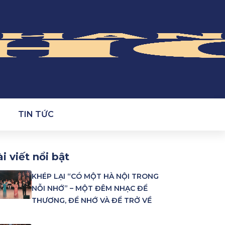
TIN TỨC
i viết nổi bật
KHÉP LẠI “CÓ MỘT HÀ NỘI TRONG
NỖI NHỚ” – MỘT ĐÊM NHẠC ĐỂ
THƯƠNG, ĐỂ NHỚ VÀ ĐỂ TRỞ VỀ