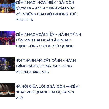
ĐÊM NHẠC “HOÀI NIỆM” SÀI GÒN
7/3/2026 – HÀNH TRÌNH CẢM XÚC
VỚI NHỮNG GIAI ĐIỆU KHÔNG THỂ
PHÔI PHA
ĐÊM NHẠC HOÀI NIỆM – HÀNH TRÌNH
TÔN VINH HAI DI SẢN ÂM NHẠC
TRỊNH CÔNG SƠN & PHÚ QUANG
NƠI THANH ÂM CẤT CÁNH – HÀNH
TRÌNH CẢM XÚC BAY CAO CÙNG
VIETNAM AIRLINES
HÀ NỘI GIỮA LÒNG SÀI GÒN — ĐÊM
NHẠC PHÚ QUANG EM ƠI, HÀ NỘI
PHỐ