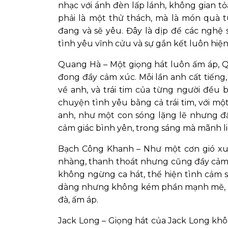
nhạc với ánh đèn lấp lánh, không gian 
phải là một thử thách, mà là món quà t
đang và sẽ yêu. Đây là dịp để các nghệ 
tình yêu vĩnh cửu và sự gắn kết luôn hiện 
Quang Hà – Một giọng hát luôn ấm áp,
đong đầy cảm xúc. Mỗi lần anh cất tiếng
về anh, và trái tim của từng người đều 
chuyện tình yêu bằng cả trái tim, với mộ
anh, như một con sóng lặng lẽ nhưng đầ
cảm giác bình yên, trong sáng mà mãnh li
Bạch Công Khanh – Như một cơn gió xu
nhàng, thanh thoát nhưng cũng đầy cảm 
không ngừng ca hát, thể hiện tình cảm s
dàng nhưng không kém phần mạnh mẽ, vẽ
đà, ấm áp.
Jack Long – Giọng hát của Jack Long khô