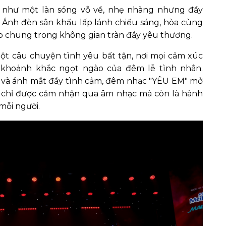
" như một làn sóng vỗ về, nhẹ nhàng nhưng đầy
ỡ. Ánh đèn sân khấu lấp lánh chiếu sáng, hòa cùng
p chung trong không gian tràn đầy yêu thương.
một câu chuyện tình yêu bất tận, nơi mọi cảm xúc
 khoảnh khắc ngọt ngào của đêm lễ tình nhân.
i và ánh mắt đầy tình cảm, đêm nhạc "YÊU EM" mở
ng chỉ được cảm nhận qua âm nhạc mà còn là hành
mỗi người.