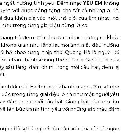
tỏa ngát hương tình yêu. Đêm nhạc
YÊU EM
không
uyệt vời được dâng tặng cho tất cả những ai đã,
sĩ đưa khán giả vào một thế giới của âm nhạc, nơi
hữu trong từng giai điệu, từng lời ca.
 Quang Hà đem đến cho đêm nhạc những ca khúc
, không gian như lắng lại, mọi ánh mắt đều hướng
bồi hồi theo từng nhịp thở. Quang Hà là người kể
t sự chân thành không thể chối cãi. Giọng hát của
y sâu lắng, đắm chìm trong mỗi câu hát, đem lại
ệt.
ân tươi mới, Bạch Công Khanh mang đến sự nhẹ
xúc trong từng giai điệu. Anh như một người yêu
ay đắm trong mỗi câu hát. Giọng hát của anh dịu
 lên bức tranh tình yêu với những sắc màu đậm
ng chỉ là sự bùng nổ của cảm xúc mà còn là ngọn