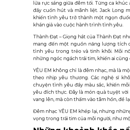
lửa rực sáng giữa đêm tối. Từng ca khúc an
đầy cuốn hút và mãnh liệt. Jack Long 
khiến tình yêu trở thành một ngọn đuốc
khán giả vào cuộc hành trình tình yêu.
Thành Đạt – Giọng hát của Thành Đạt như 
mang đến một nguồn năng lượng tích c
tình yêu trong trẻo và tinh khôi. Mỗi n
những ngóc ngách trái tim, khiến ai cũng
YÊU EM không chỉ là đêm nhạc, mà là một
theo nhịp yêu thương. Các nghệ sĩ khô
chuyện tình yêu đầy màu sắc, khiến mỗ
yêu đích thực. Đây là món quà tuyệt vời 
vang lên, mà còn thấm vào tâm hồn, để l
Đêm nhạc YÊU EM khép lại, nhưng những 
vọng trong trái tim của mỗi người, như m