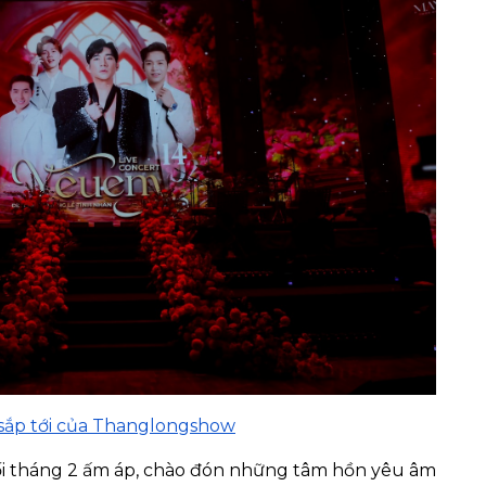
ắp tới của Thanglongshow
ối tháng 2 ấm áp, chào đón những tâm hồn yêu âm