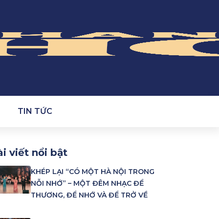
TIN TỨC
i viết nổi bật
KHÉP LẠI “CÓ MỘT HÀ NỘI TRONG
NỖI NHỚ” – MỘT ĐÊM NHẠC ĐỂ
THƯƠNG, ĐỂ NHỚ VÀ ĐỂ TRỞ VỀ