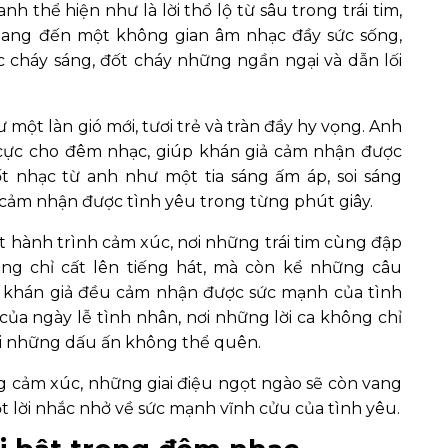
h thể hiện như là lời thổ lộ từ sâu trong trái tim,
mang đến một không gian âm nhạc đầy sức sống,
 cháy sáng, đốt cháy những ngần ngại và dẫn lối
một làn gió mới, tươi trẻ và tràn đầy hy vọng. Anh
ực cho đêm nhạc, giúp khán giả cảm nhận được
ốt nhạc từ anh như một tia sáng ấm áp, soi sáng
 cảm nhận được tình yêu trong từng phút giây.
 hành trình cảm xúc, nơi những trái tim cùng đập
ng chỉ cất lên tiếng hát, mà còn kể những câu
i khán giả đều cảm nhận được sức mạnh của tình
của ngày lễ tình nhân, nơi những lời ca không chỉ
ại những dấu ấn không thể quên.
cảm xúc, những giai điệu ngọt ngào sẽ còn vang
ột lời nhắc nhở về sức mạnh vĩnh cửu của tình yêu.