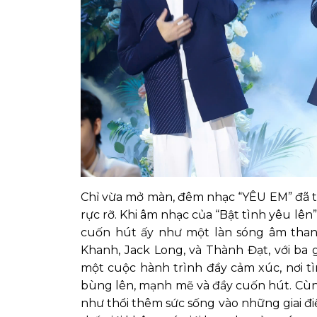
Chỉ vừa mở màn, đêm nhạc “YÊU EM” đã t
rực rỡ. Khi âm nhạc của “Bật tình yêu l
cuốn hút ấy như một làn sóng âm than
Khanh, Jack Long, và Thành Đạt, với ba 
một cuộc hành trình đầy cảm xúc, nơi t
bùng lên, mạnh mẽ và đầy cuốn hút. Cùn
như thổi thêm sức sống vào những giai đ