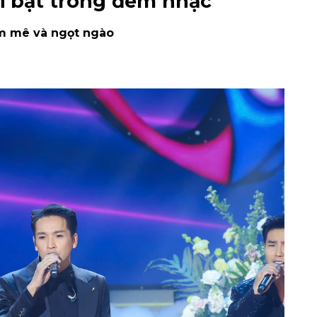
 bật trong đêm nhạc
am mê và ngọt ngào