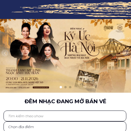
ĐÊM NHẠC ĐANG MỞ BÁN VÉ