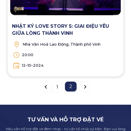
NHẬT KÝ LOVE STORY 5: GIAI ĐIỆU YÊU
GIỮA LÒNG THÀNH VINH
Nhà Văn Hoá Lao Động, Thành phố Vinh
20:00
12-10-2024
2
1
TƯ VẤN VÀ HỖ TRỢ ĐẶT VÉ
Nếu cần hỗ trợ đặt vé đêm nhạc - tư vấn tổ chức sự kiện. Bạn vui lòng